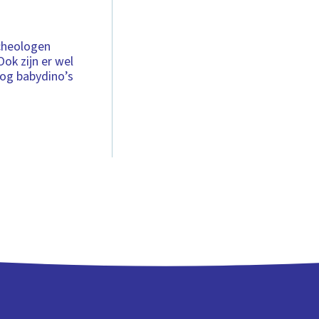
rcheologen
ok zijn er wel
nog babydino’s