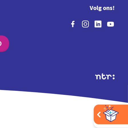
Volg ons!
O
Extra's