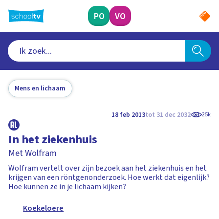
Ga
naar
PO
VO
hoofdinhoud
Mens en lichaam
18 feb 2013
tot 31 dec 2032
25k
In het ziekenhuis
Met Wolfram
Wolfram vertelt over zijn bezoek aan het ziekenhuis en het
krijgen van een röntgenonderzoek. Hoe werkt dat eigenlijk?
Hoe kunnen ze in je lichaam kijken?
Koekeloere