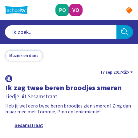
Ga
naar
PO
VO
hoofdinhoud
Muziek en dans
17 sep 2017
7k
Ik zag twee beren broodjes smeren
Liedje uit Sesamstraat
Heb jij wel eens twee beren broodjes zien smeren? Zing dan
maar mee met Tommie, Pino en Ieniemienie!
Sesamstraat