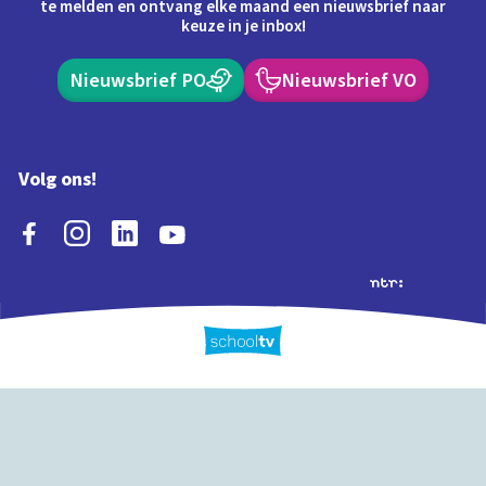
te melden en ontvang elke maand een nieuwsbrief naar
keuze in je inbox!
Nieuwsbrief PO
Nieuwsbrief VO
Volg ons!
Extra's
Schooltv biedt meer
Quiz
Schoolplaat
Tijd
dan video's! Ontdek