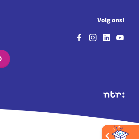
Volg ons!
O
Extra's