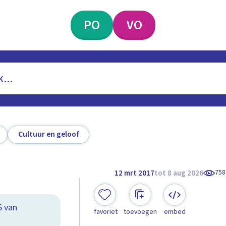
PO
VO
Cultuur en geloof
758
12 mrt 2017
tot 8 aug 2026
6 van
favoriet
toevoegen
embed