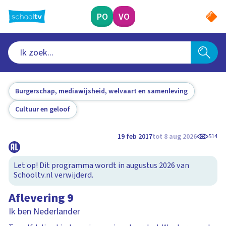
Ga
naar
PO
VO
hoofdinhoud
Burgerschap, mediawijsheid, welvaart en samenleving
Cultuur en geloof
19 feb 2017
tot 8 aug 2026
514
Let op! Dit programma wordt in augustus 2026 van
Schooltv.nl verwijderd.
Aflevering 9
Ik ben Nederlander