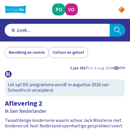
Ga
naar
PO
VO
hoofdinhoud
Bevolking en ruimte
Cultuur en geloof
1 jan 2017
tot 8 aug 2026
999
Let op! Dit programma wordt in augustus 2026 van
Schooltv.nl verwijderd.
Aflevering 2
Ik ben Nederlander
Twaalfdelige kinderserie waarin acteur Jack Wouterse met
kinderen uit heel Nederland openhartige gesprekken voert