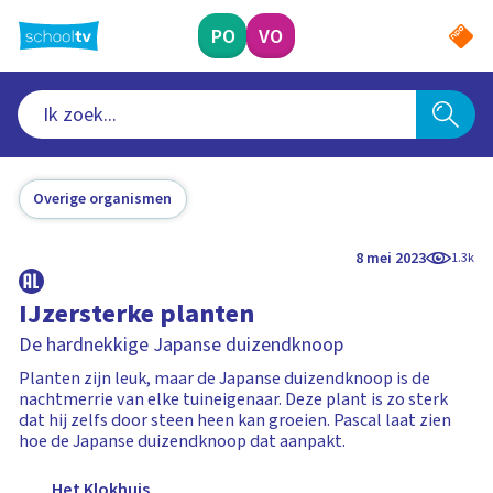
Ga
naar
PO
VO
hoofdinhoud
Overige organismen
8 mei 2023
1.3k
IJzersterke planten
De hardnekkige Japanse duizendknoop
Planten zijn leuk, maar de Japanse duizendknoop is de
nachtmerrie van elke tuineigenaar. Deze plant is zo sterk
dat hij zelfs door steen heen kan groeien. Pascal laat zien
hoe de Japanse duizendknoop dat aanpakt.
Het Klokhuis