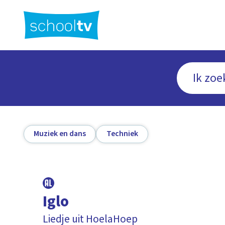
Ga
naar
hoofdinhoud
Muziek en dans
Techniek
Iglo
Liedje uit HoelaHoep