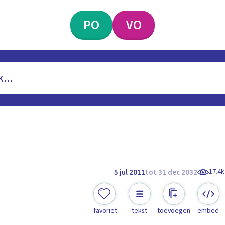
PO
VO
17.4k
5 jul 2011
tot 31 dec 2032
favoriet
tekst
toevoegen
embed