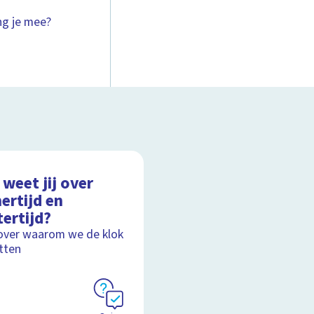
ng je mee?
weet jij over
ertijd en
ertijd?
over waarom we de klok
tten