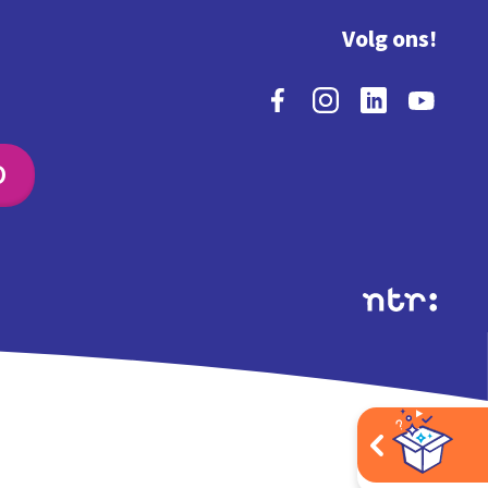
Volg ons!
O
Extra's