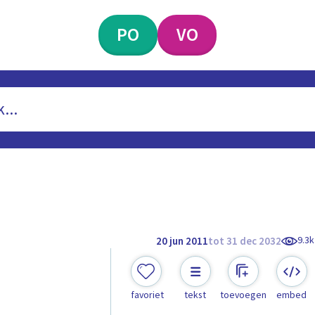
PO
VO
9.3k
20 jun 2011
tot 31 dec 2032
favoriet
tekst
toevoegen
embed