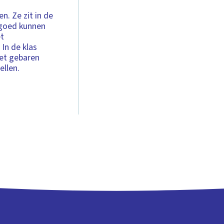
n. Ze zit in de
 goed kunnen
et
In de klas
Met gebaren
ellen.