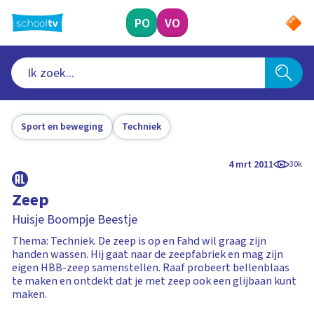
Ga
naar
PO
VO
hoofdinhoud
Sport en beweging
Techniek
4 mrt 2011
30k
Zeep
Huisje Boompje Beestje
Thema: Techniek. De zeep is op en Fahd wil graag zijn
handen wassen. Hij gaat naar de zeepfabriek en mag zijn
eigen HBB-zeep samenstellen. Raaf probeert bellenblaas
te maken en ontdekt dat je met zeep ook een glijbaan kunt
maken.