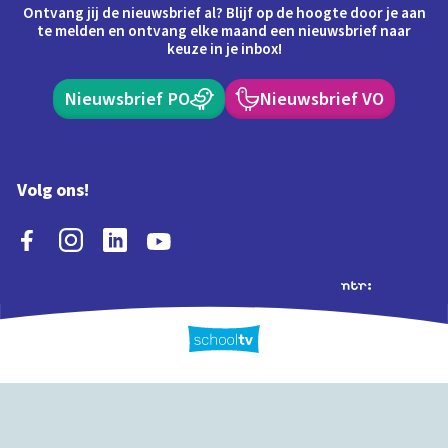
Ontvang jij de nieuwsbrief al? Blijf op de hoogte door je aan
te melden en ontvang elke maand een nieuwsbrief naar
keuze in je inbox!
Nieuwsbrief PO
Nieuwsbrief VO
Volg ons!
Extra's
Schooltv biedt meer
Quiz
Schoolplaat
Tijd