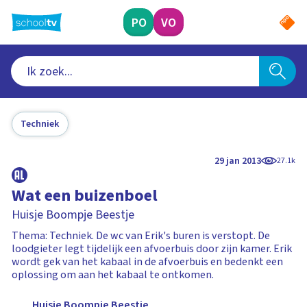
Ga
naar
PO
VO
hoofdinhoud
Techniek
29 jan 2013
27.1k
Wat een buizenboel
Huisje Boompje Beestje
Thema: Techniek. De wc van Erik's buren is verstopt. De
loodgieter legt tijdelijk een afvoerbuis door zijn kamer. Erik
wordt gek van het kabaal in de afvoerbuis en bedenkt een
oplossing om aan het kabaal te ontkomen.
Huisje Boompje Beestje