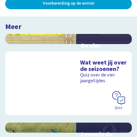
Voorbereiding op de winter
Meer
De vier
seizoenen
Interactieve
Wat weet jij over
schoolplaat over de
de seizoenen?
seizoenen
Quiz over de vier
jaargetijdes
Schoolplaat
Quiz
Leven in de