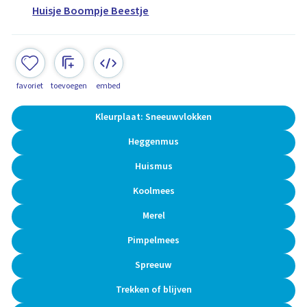
Huisje Boompje Beestje
favoriet
toevoegen
embed
Kleurplaat: Sneeuwvlokken
Heggenmus
Huismus
Koolmees
Merel
Pimpelmees
Spreeuw
Trekken of blijven