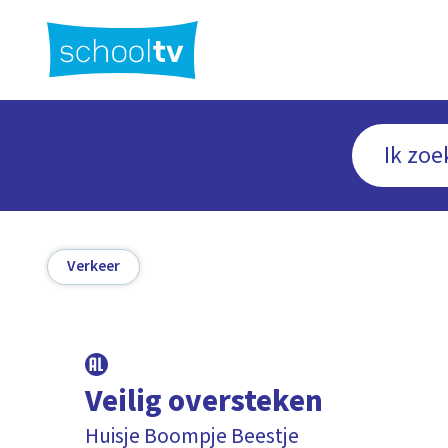
Ga
naar
hoofdinhoud
Verkeer
Veilig oversteken
Huisje Boompje Beestje