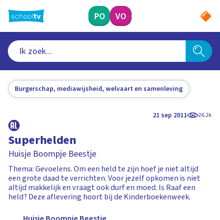
Ga
naar
PO
VO
hoofdinhoud
Burgerschap, mediawijsheid, welvaart en samenleving
21 sep 2011
26.2k
Superhelden
Huisje Boompje Beestje
Thema: Gevoelens. Om een held te zijn hoef je niet altijd
een grote daad te verrichten. Voor jezelf opkomen is niet
altijd makkelijk en vraagt ook durf en moed. Is Raaf een
held? Deze aflevering hoort bij de Kinderboekenweek.
Huisje Boompje Beestje