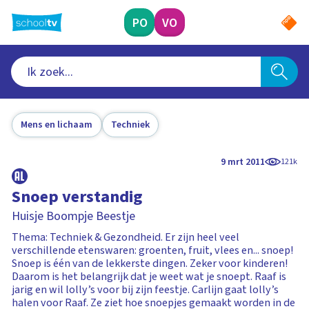
Ga
naar
PO
VO
hoofdinhoud
Mens en lichaam
Techniek
9 mrt 2011
121k
Snoep verstandig
Huisje Boompje Beestje
Thema: Techniek & Gezondheid. Er zijn heel veel
verschillende etenswaren: groenten, fruit, vlees en... snoep!
Snoep is één van de lekkerste dingen. Zeker voor kinderen!
Daarom is het belangrijk dat je weet wat je snoept. Raaf is
jarig en wil lolly’s voor bij zijn feestje. Carlijn gaat lolly’s
halen voor Raaf. Ze ziet hoe snoepjes gemaakt worden in de