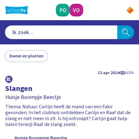
Ga
naar
PO
VO
hoofdinhoud
Dieren en planten
13 apr 2014
152k
Slangen
Huisje Boompje Beestje
Thema: Natuur. Carlijn heeft de mand van een Fakir
gevonden. In het clubhuis ontdekken Carlijn en Raaf dat de
slang er niet meer in zit. Is hij ontsnapt? Carlijn gaat hulp
halen terwijl Raaf de slang zoekt.
Huisje Boompje Beestje