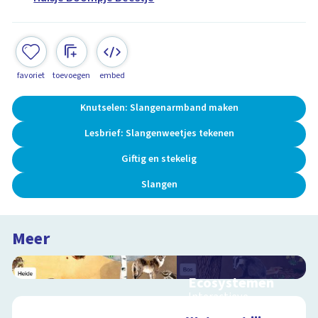
favoriet
toevoegen
embed
Knutselen: Slangenarmband maken
Lesbrief: Slangenweetjes tekenen
Giftig en stekelig
Slangen
Meer
Ecosystemen
Interactieve
schoolplaat over de