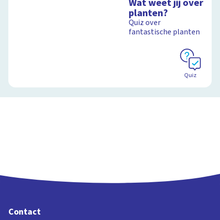
Wat weet jij over
Veluwe
planten?
Quiz over
fantastische planten
Schoolplaat
Quiz
Contact