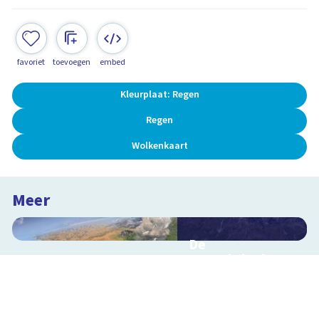
favoriet
toevoegen
embed
Kleurplaat: Regen
Regen
Wolkenkaart
Meer
De
waterkringloop
Interactieve
schoolplaat over de
cyclus van water op
aarde