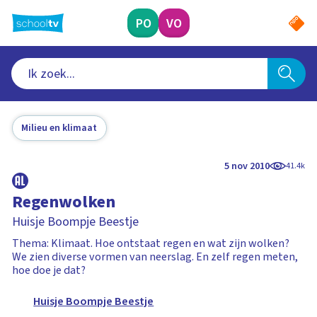
Ga
naar
PO
VO
hoofdinhoud
Milieu en klimaat
5 nov 2010
41.4k
Regenwolken
Huisje Boompje Beestje
Thema: Klimaat. Hoe ontstaat regen en wat zijn wolken?
We zien diverse vormen van neerslag. En zelf regen meten,
hoe doe je dat?
Huisje Boompje Beestje