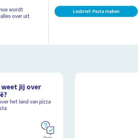
 hoe wordt
Lesbrief: Pasta maken
lles over uit.
weet jij over
ië?
over het land van pizza
sta