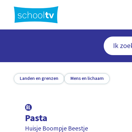
Ga
naar
hoofdinhoud
Landen en grenzen
Mens en lichaam
Pasta
Huisje Boompje Beestje