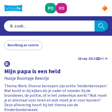
Ga
naar
PO
VO
hoofdinhoud
Bevolking en ruimte
28 sep 2011
61.4k
Mijn papa is een held
Huisje Boompje Beestje
Thema: Werk. Diverse beroepen zijn echte ‘heldenberoepen’.
Wat komt er bij kijken als je vader of moeder bij de
brandweer, de politie, of in het ziekenhuis werkt? Wat moet
je er allemaal voor leren en wat moet je er voor kunnen?
Deze aflevering hoort bij het thema van de
Kinderboekenweek.