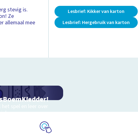
rg stevig is.
Lesbrief: Kikker van karton
on! Ze
er allemaal mee
Lesbrief: Hergebruik van karton
sBoemKledder!
 het spel en leer over
niek
Schoolplaat