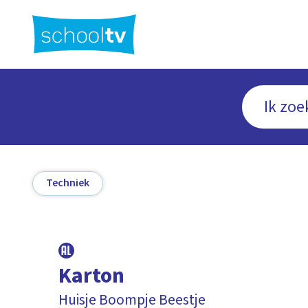
Ga
naar
hoofdinhoud
Techniek
Karton
Huisje Boompje Beestje