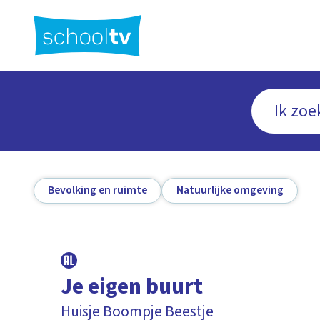
Ga
naar
hoofdinhoud
Bevolking en ruimte
Natuurlijke omgeving
Je eigen buurt
Huisje Boompje Beestje