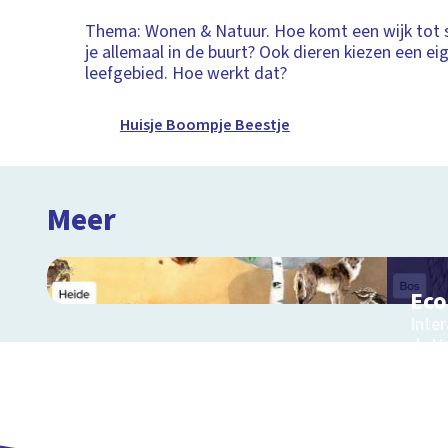
Thema: Wonen & Natuur. Hoe komt een wijk tot 
je allemaal in de buurt? Ook dieren kiezen een ei
leefgebied. Hoe werkt dat?
Huisje Boompje Beestje
Meer
Ec
Inter
de V