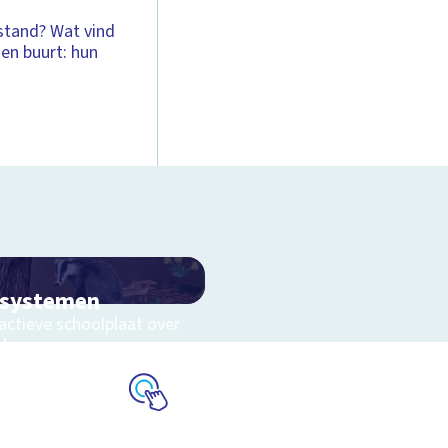
stand? Wat vind
gen buurt: hun
osystemen
actieve schoolplaat over
eluwe
Schoolplaat