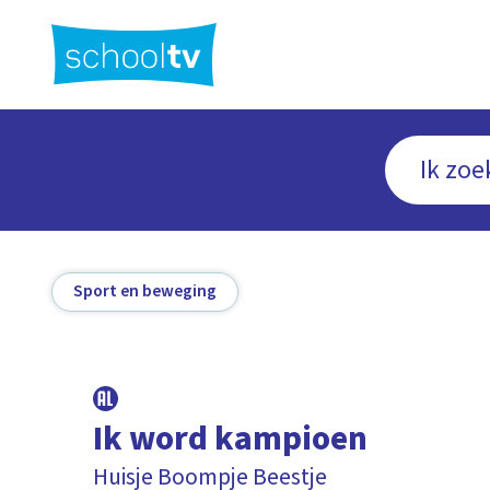
Ga
naar
hoofdinhoud
Sport en beweging
Ik word kampioen
Huisje Boompje Beestje