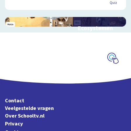
Quiz
Ecosystemen
Interactieve
schoolplaat over de
Veluwe
Schoolplaat
Contact
Veelgestelde vragen
Over Schooltv.nl
Privacy