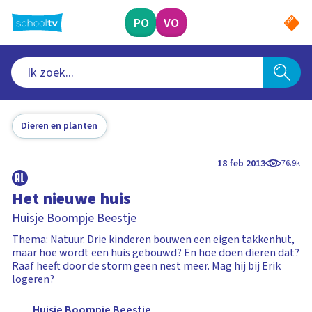
Ga
naar
PO
VO
hoofdinhoud
Dieren en planten
18 feb 2013
76.9k
Het nieuwe huis
Huisje Boompje Beestje
Thema: Natuur. Drie kinderen bouwen een eigen takkenhut,
maar hoe wordt een huis gebouwd? En hoe doen dieren dat?
Raaf heeft door de storm geen nest meer. Mag hij bij Erik
logeren?
Huisje Boompje Beestje