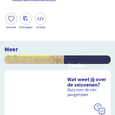
favoriet
toevoegen
embed
Meer
De vier
seizoenen
Interactieve
Wat weet jij over
schoolplaat over de
de seizoenen?
seizoenen
Quiz over de vier
jaargetijdes
Schoolplaat