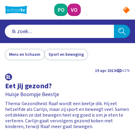
Ga
naar
PO
VO
hoofdinhoud
Mens en lichaam
Sport en beweging
19 apr 2013
117k
Eet jij gezond?
Huisje Boompje Beestje
Thema: Gezondheid. Raaf wordt een beetje dik. Hij eet
hetzelfde als Carlijn, maar zij sport en beweegt veel. Samen
ontdekken ze dat bewegen heel erg goed is om je eten te
verteren. Carlijn gaat vervolgens gezond koken met
kinderen, terwijl Raaf meer gaat bewegen.