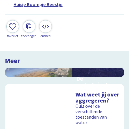
Huisje Boompje Beestje
favoriet
toevoegen
embed
Meer
De
waterkringloop
Interactieve
Wat weet jij over
schoolplaat over de
aggregeren?
cyclus van water op
Quiz over de
aarde
verschillende
toestanden van
water
Schoolplaat