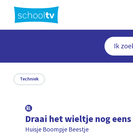
Ga
naar
hoofdinhoud
Techniek
Draai het wieltje nog eens
Huisje Boompje Beestje