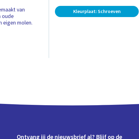
gemaakt van
Kleurplaat: Schroeven
n oude
n eigen molen.
Ontvang jij de nieuwsbrief al? Blijf op de