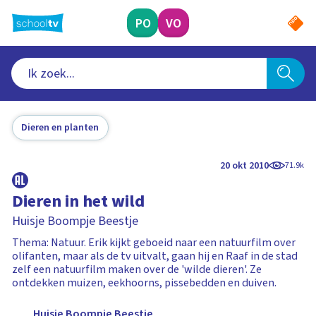
Ga
naar
PO
VO
hoofdinhoud
Dieren en planten
20 okt 2010
71.9k
Dieren in het wild
Huisje Boompje Beestje
Thema: Natuur. Erik kijkt geboeid naar een natuurfilm over
olifanten, maar als de tv uitvalt, gaan hij en Raaf in de stad
zelf een natuurfilm maken over de 'wilde dieren'. Ze
ontdekken muizen, eekhoorns, pissebedden en duiven.
Huisje Boompje Beestje