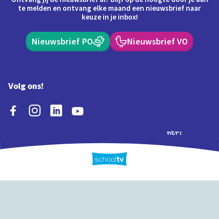
te melden en ontvang elke maand een nieuwsbrief naar
keuze in je inbox!
Nieuwsbrief PO
Nieuwsbrief VO
Volg ons!
Extra's
Schooltv biedt meer
Quiz
Schoolplaat
Tijd
dan video's! Ontdek