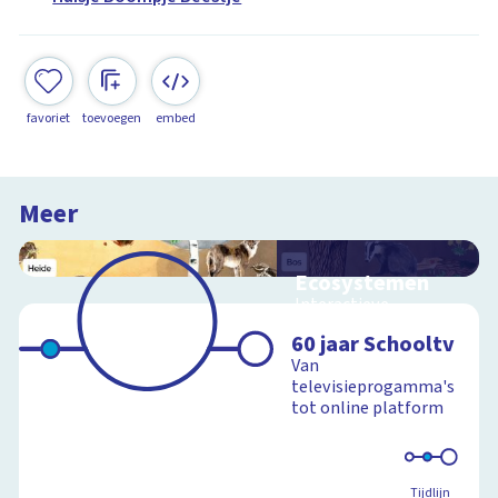
favoriet
toevoegen
embed
Meer
Ecosystemen
Interactieve
schoolplaat over de
60 jaar Schooltv
Veluwe
Van
televisieprogamma's
tot online platform
Schoolplaat
Tijdlijn