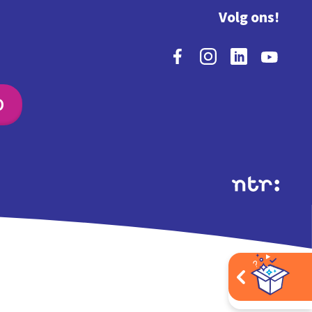
Volg ons!
O
Extra's