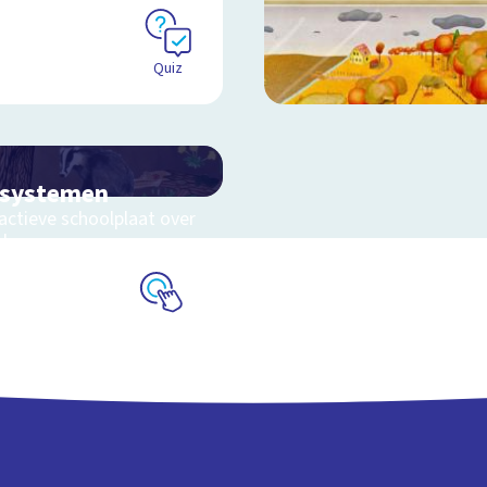
Quiz
osystemen
actieve schoolplaat over
eluwe
Schoolplaat