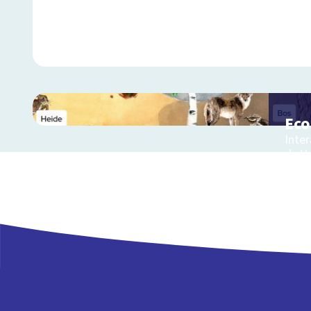
Ec
Inter
de V