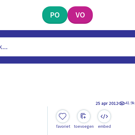
PO
VO
41.9k
25 apr 2012
favoriet
toevoegen
embed