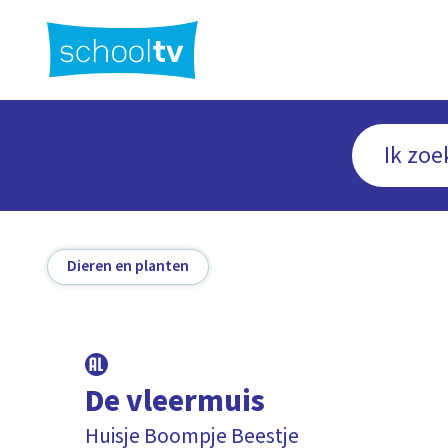
Ga
naar
hoofdinhoud
Dieren en planten
De vleermuis
Huisje Boompje Beestje