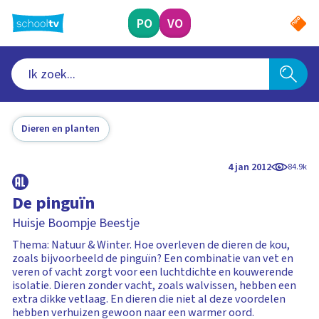
Ga
naar
PO
VO
hoofdinhoud
Dieren en planten
4 jan 2012
84.9k
De pinguïn
Huisje Boompje Beestje
Thema: Natuur & Winter. Hoe overleven de dieren de kou,
zoals bijvoorbeeld de pinguïn? Een combinatie van vet en
veren of vacht zorgt voor een luchtdichte en kouwerende
isolatie. Dieren zonder vacht, zoals walvissen, hebben een
extra dikke vetlaag. En dieren die niet al deze voordelen
hebben verhuizen gewoon naar een warmer oord.