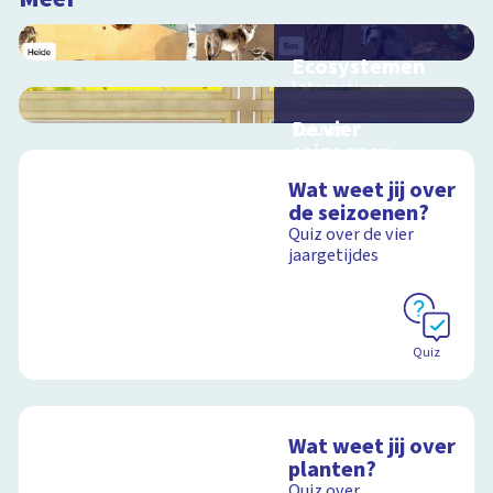
Ecosystemen
Interactieve
schoolplaat over de
De vier
Veluwe
seizoenen
Interactieve
Wat weet jij over
schoolplaat over de
de seizoenen?
seizoenen
Schoolplaat
Quiz over de vier
jaargetijdes
Schoolplaat
Quiz
Wat weet jij over
planten?
Quiz over