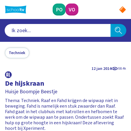
Ga
naar
PO
VO
hoofdinhoud
Techniek
12 jan 2014
58.4k
De hijskraan
Huisje Boompje Beestje
Thema: Techniek. Raaf en Fahd krijgen de wipwap niet in
beweging. Fahd is namelijk een stuk zwaarder dan Raaf.
Fahd gaat in het clubhuis met katrollen en hefbomen te
werk om de wipwap aan te passen. Ondertussen zoekt Raaf
hulp op grote hoogte in een hijskraan! Deze aflevering
hoort bij Xperiment.