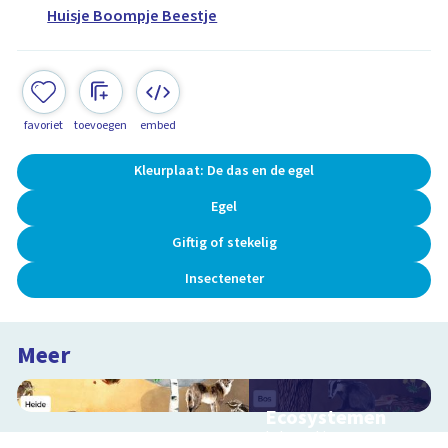
Huisje Boompje Beestje
favoriet
toevoegen
embed
Kleurplaat: De das en de egel
Egel
Giftig of stekelig
Insecteneter
Meer
Ecosystemen
Interactieve