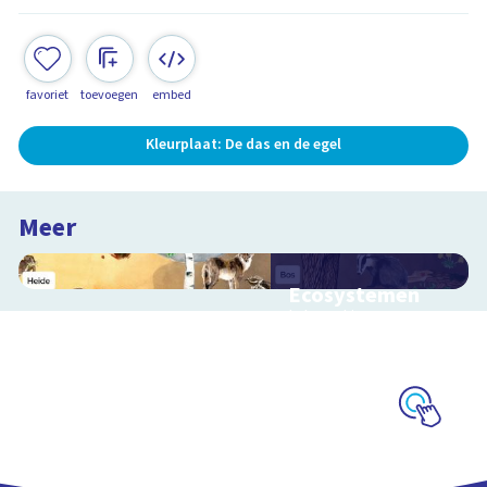
favoriet
toevoegen
embed
Kleurplaat: De das en de egel
Meer
Ecosystemen
Interactieve
schoolplaat over de
Veluwe
Schoolplaat