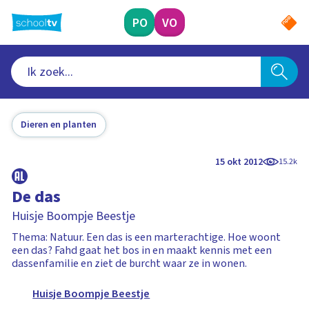
Ga
naar
PO
VO
hoofdinhoud
Dieren en planten
15 okt 2012
15.2k
De das
Huisje Boompje Beestje
Thema: Natuur. Een das is een marterachtige. Hoe woont
een das? Fahd gaat het bos in en maakt kennis met een
dassenfamilie en ziet de burcht waar ze in wonen.
Huisje Boompje Beestje