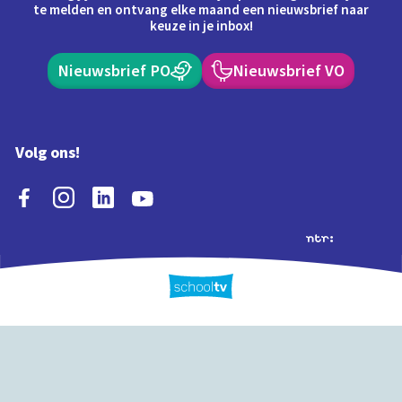
te melden en ontvang elke maand een nieuwsbrief naar
keuze in je inbox!
Nieuwsbrief PO
Nieuwsbrief VO
Volg ons!
Extra's
Schooltv biedt meer
Quiz
Schoolplaat
Tijd
dan video's! Ontdek