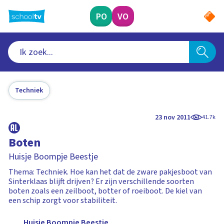
Ga
naar
PO
VO
hoofdinhoud
Techniek
23 nov 2011
41.7k
Boten
Huisje Boompje Beestje
Thema: Techniek. Hoe kan het dat de zware pakjesboot van
Sinterklaas blijft drijven? Er zijn verschillende soorten
boten zoals een zeilboot, botter of roeiboot. De kiel van
een schip zorgt voor stabiliteit.
Huisje Boompje Beestje