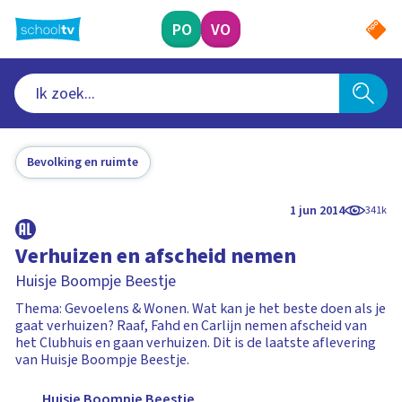
Ga
naar
PO
VO
hoofdinhoud
Bevolking en ruimte
1 jun 2014
341k
Verhuizen en afscheid nemen
Huisje Boompje Beestje
Thema: Gevoelens & Wonen. Wat kan je het beste doen als je
gaat verhuizen? Raaf, Fahd en Carlijn nemen afscheid van
het Clubhuis en gaan verhuizen. Dit is de laatste aflevering
van Huisje Boompje Beestje.
Huisje Boompje Beestje