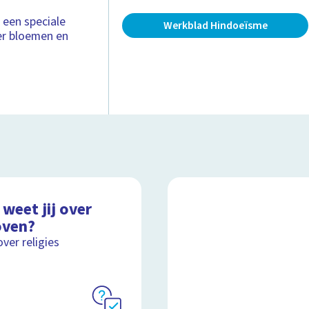
s een speciale
Werkblad Hindoeïsme
er bloemen en
weet jij over
oven?
over religies