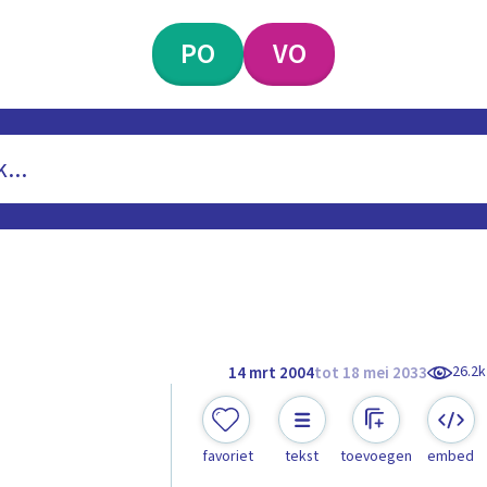
PO
VO
26.2k
14 mrt 2004
tot 18 mei 2033
favoriet
tekst
toevoegen
embed