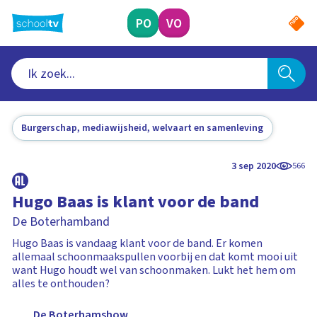
Ga
naar
PO
VO
hoofdinhoud
Burgerschap, mediawijsheid, welvaart en samenleving
3 sep 2020
566
Hugo Baas is klant voor de band
De Boterhamband
Hugo Baas is vandaag klant voor de band. Er komen
allemaal schoonmaakspullen voorbij en dat komt mooi uit
want Hugo houdt wel van schoonmaken. Lukt het hem om
alles te onthouden?
De Boterhamshow