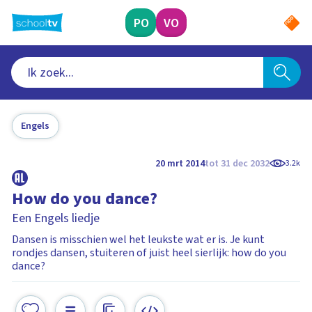
Ga
naar
PO
VO
hoofdinhoud
Engels
20 mrt 2014
tot 31 dec 2032
3.2k
How do you dance?
Een Engels liedje
Dansen is misschien wel het leukste wat er is. Je kunt
rondjes dansen, stuiteren of juist heel sierlijk: how do you
dance?