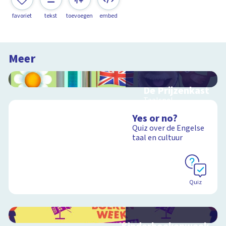
favoriet
tekst
toevoegen
embed
Meer
De Prijzenkast
Taalspel
Yes or no?
Quiz over de Engelse
taal en cultuur
Schoolplaat
Quiz