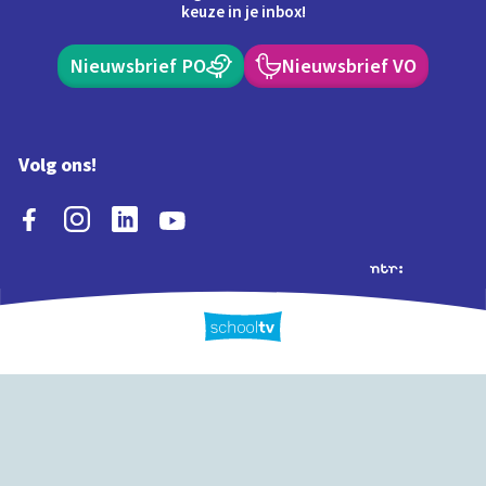
keuze in je inbox!
Nieuwsbrief PO
Nieuwsbrief VO
Volg ons!
Extra's
Schooltv biedt meer
Quiz
Schoolplaat
Tijd
dan video's! Ontdek
onze extra inhoud: