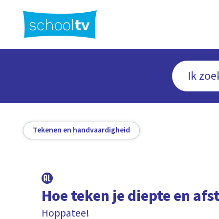
Ga
naar
hoofdinhoud
Tekenen en handvaardigheid
Hoe teken je diepte en afs
Hoppatee!