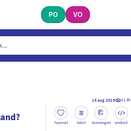
PO
VO
11.8k
14 aug 2019
tand?
favoriet
tekst
toevoegen
embed