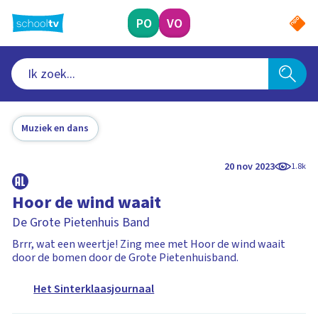
Ga
naar
PO
VO
hoofdinhoud
Muziek en dans
20 nov 2023
1.8k
Hoor de wind waait
De Grote Pietenhuis Band
Brrr, wat een weertje! Zing mee met Hoor de wind waait
door de bomen door de Grote Pietenhuisband.
Het Sinterklaasjournaal