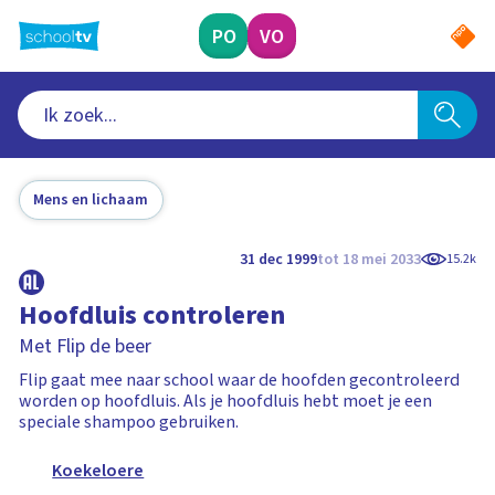
Ga
naar
PO
VO
hoofdinhoud
Mens en lichaam
31 dec 1999
tot 18 mei 2033
15.2k
Hoofdluis controleren
Met Flip de beer
Flip gaat mee naar school waar de hoofden gecontroleerd
worden op hoofdluis. Als je hoofdluis hebt moet je een
speciale shampoo gebruiken.
Koekeloere