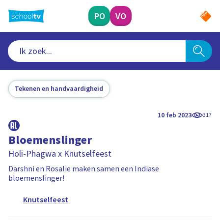
Ga
naar
PO
VO
hoofdinhoud
Tekenen en handvaardigheid
10 feb 2023
317
Bloemenslinger
Holi-Phagwa x Knutselfeest
Darshni en Rosalie maken samen een Indiase
bloemenslinger!
Knutselfeest