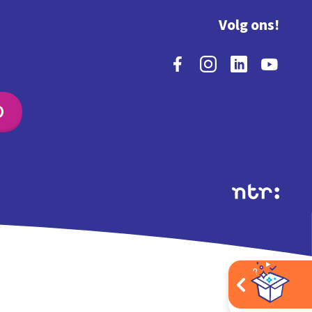
Volg ons!
O
Extra's