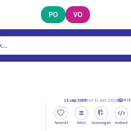
PO
VO
9.1k
13 sep 2009
tot 31 dec 2032
favoriet
tekst
toevoegen
embed