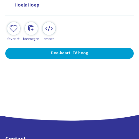
HoelaHoep
favoriet
toevoegen
embed
Doe-kaart: Té hoog
Contact