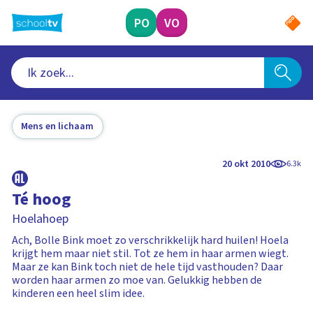
Ga
naar
PO
VO
hoofdinhoud
Mens en lichaam
20 okt 2010
6.3k
Té hoog
Hoelahoep
Ach, Bolle Bink moet zo verschrikkelijk hard huilen! Hoela
krijgt hem maar niet stil. Tot ze hem in haar armen wiegt.
Maar ze kan Bink toch niet de hele tijd vasthouden? Daar
worden haar armen zo moe van. Gelukkig hebben de
kinderen een heel slim idee.