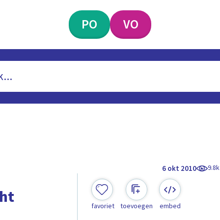
PO
VO
9.8k
6 okt 2010
cht
favoriet
toevoegen
embed