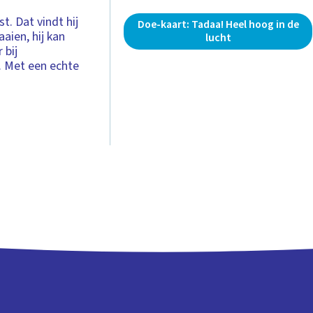
t. Dat vindt hij
Doe-kaart: Tadaa! Heel hoog in de
aien, hij kan
lucht
 bij
a. Met een echte