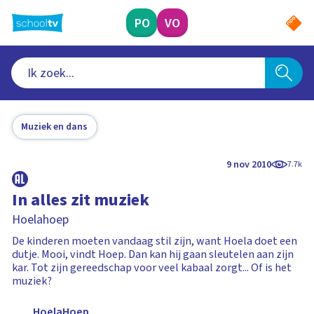
Ga
naar
PO
VO
hoofdinhoud
Muziek en dans
9 nov 2010
7.7k
In alles zit muziek
Hoelahoep
De kinderen moeten vandaag stil zijn, want Hoela doet een
dutje. Mooi, vindt Hoep. Dan kan hij gaan sleutelen aan zijn
kar. Tot zijn gereedschap voor veel kabaal zorgt... Of is het
muziek?
HoelaHoep