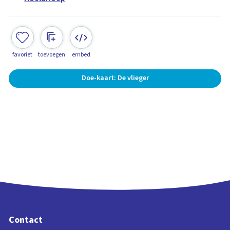
favoriet
toevoegen
embed
Doe-kaart: De vlieger
Contact