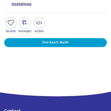
HoelaHoep
favoriet
toevoegen
embed
Doe-kaart: Markt
Contact