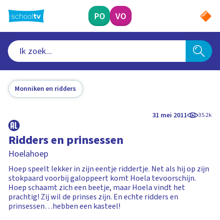
Ga
naar
PO
VO
hoofdinhoud
Monniken en ridders
31 mei 2011
35.2k
Ridders en prinsessen
Hoelahoep
Hoep speelt lekker in zijn eentje riddertje. Net als hij op zijn
stokpaard voorbij galoppeert komt Hoela tevoorschijn.
Hoep schaamt zich een beetje, maar Hoela vindt het
prachtig! Zij wil de prinses zijn. En echte ridders en
prinsessen…hebben een kasteel!