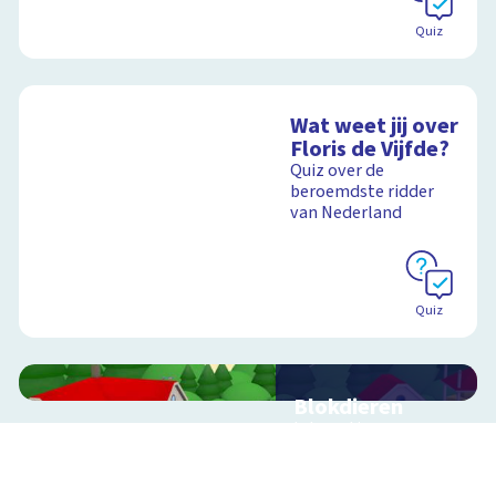
Quiz
Wat weet jij over
Floris de Vijfde?
Quiz over de
beroemdste ridder
van Nederland
Quiz
Blokdieren
Interactieve
schoolplaat van een
kinderboerderij