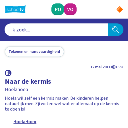
Ga
naar
PO
VO
hoofdinhoud
Tekenen en handvaardigheid
12 mei 2011
7.5k
Naar de kermis
Hoelahoep
Hoela wil zelf een kermis maken. De kinderen helpen
natuurlijk mee. Zji weten wel wat er allemaal op de kermis
te doen is!
HoelaHoep