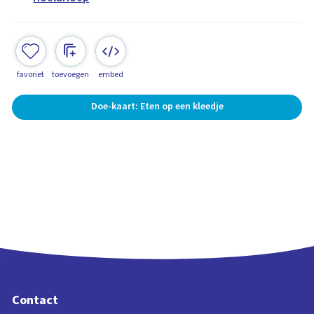
favoriet
toevoegen
embed
Doe-kaart: Eten op een kleedje
Contact