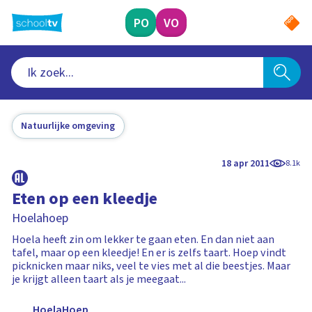
Ga
naar
PO
VO
hoofdinhoud
Natuurlijke omgeving
18 apr 2011
8.1k
Eten op een kleedje
Hoelahoep
Hoela heeft zin om lekker te gaan eten. En dan niet aan
tafel, maar op een kleedje! En er is zelfs taart. Hoep vindt
picknicken maar niks, veel te vies met al die beestjes. Maar
je krijgt alleen taart als je meegaat...
HoelaHoep